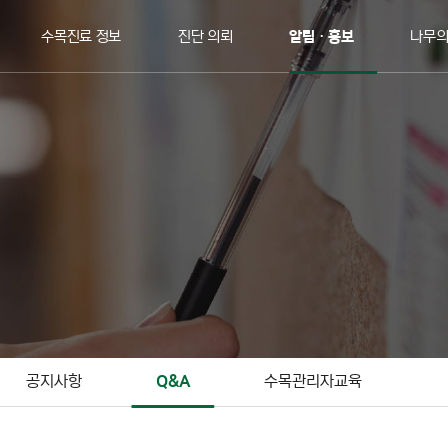
수목진료 정보
진단 의뢰
알림ㆍ홍보
나무
공지사항
Q&A
수목관리자교육