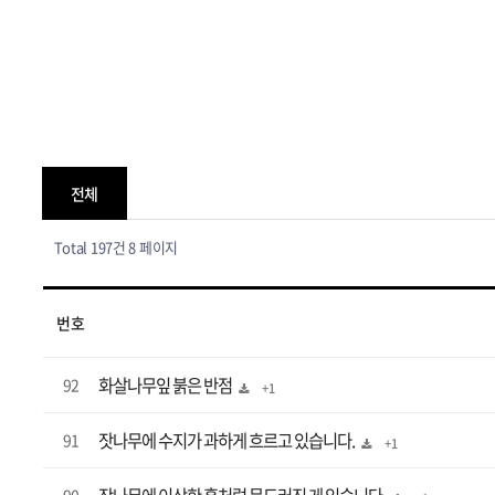
전체
Total 197건
8 페이지
번호
화살나무잎 붉은 반점
92
+ 1
잣나무에 수지가 과하게 흐르고 있습니다.
91
+ 1