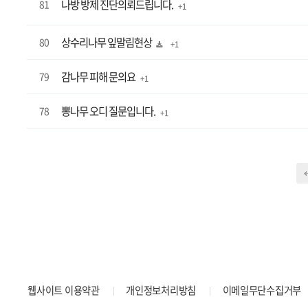
나방 방제 진단의뢰드립니다.
81
+ 1
상수리나무 잎말림현상
80
+ 1
감나무 피해 문의요
79
+ 1
뽕나무 오디 질문입니다.
78
+ 1
다음
맨끝
웹사이트 이용약관
개인정보처리방침
이메일무단수집거부