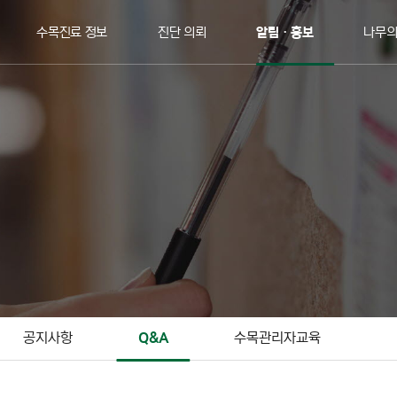
수목진료 정보
진단 의뢰
알림ㆍ홍보
나무
공지사항
Q&A
수목관리자교육