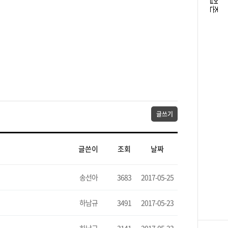
팝업존
글쓰기
글쓴이
조회
날짜
송선아
3683
2017-05-25
하남규
3491
2017-05-23