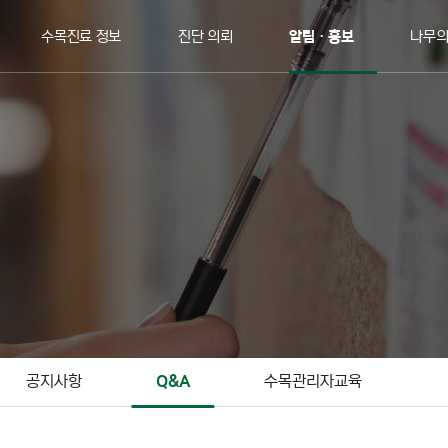
수목진료 정보
진단 의뢰
알림ㆍ홍보
나무
공지사항
Q&A
수목관리자교육