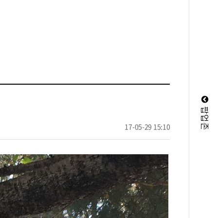
팝업존
17-05-29 15:10