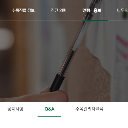
수목진료 정보
진단 의뢰
알림ㆍ홍보
나무
공지사항
Q&A
수목관리자교육