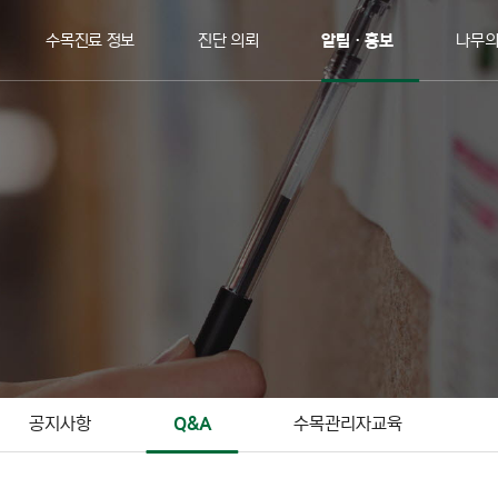
수목진료 정보
진단 의뢰
알림ㆍ홍보
나무
공지사항
Q&A
수목관리자교육