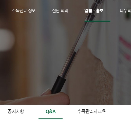
수목진료 정보
진단 의뢰
알림ㆍ홍보
나무
공지사항
Q&A
수목관리자교육