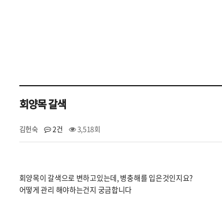
회양목 갈색
김헌숙
2건
3,518회
회양목이 갈색으로 변하고있는데, 병충해를 입은것인지요?
어떻게 관리 해야하는건지 궁금합니다